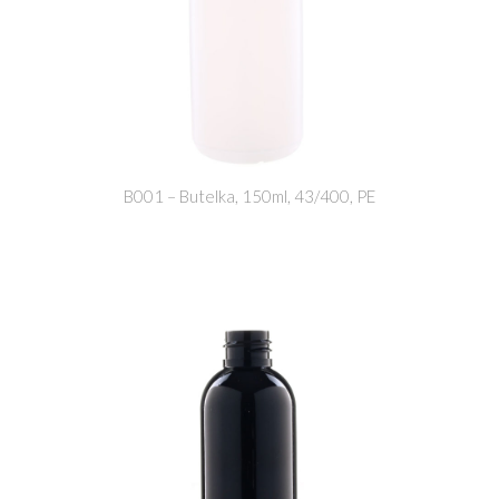
B001 – Butelka, 150ml, 43/400, PE