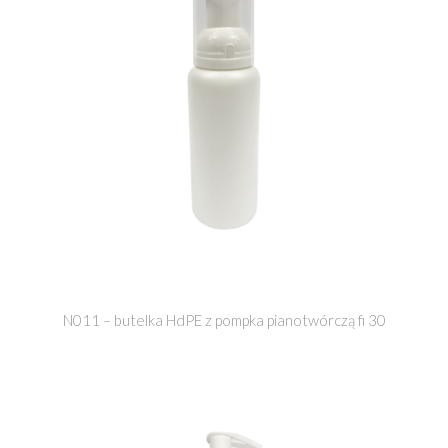
N011 – butelka HdPE z pompka pianotwórczą fi 30