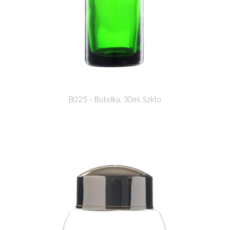
B025 – Butelka, 30ml, Szkło