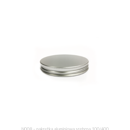
N008 – nakrętka aluminiowa srebrna 100/400