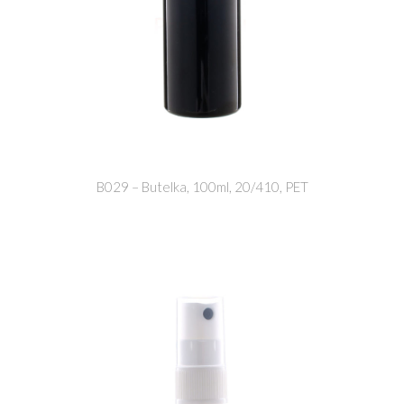
B029 – Butelka, 100ml, 20/410, PET