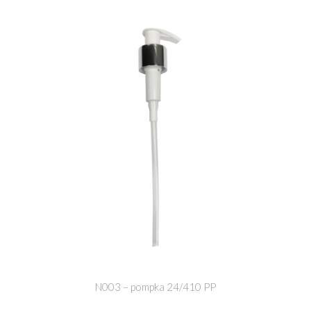
N003 – pompka 24/410 PP