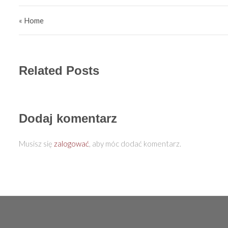
Nawigacja wpisu
« Home
Related Posts
Dodaj komentarz
Musisz się
zalogować
, aby móc dodać komentarz.