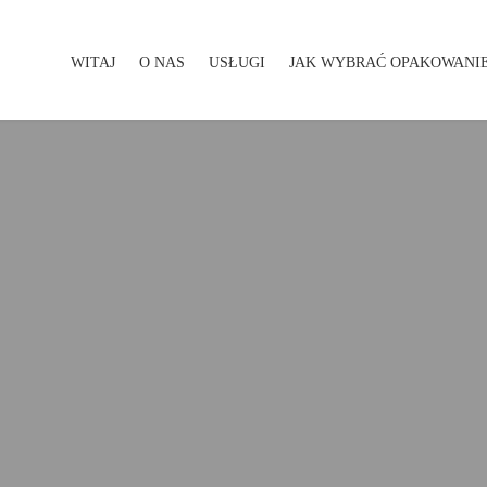
WITAJ
O NAS
USŁUGI
JAK WYBRAĆ OPAKOWANI
WITAJ
O NAS
USŁUGI
JAK WYBRAĆ OPAKOWA