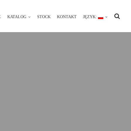
E
KATALOG
STOCK
KONTAKT
JĘZYK:
NIE
KATALOG
STOCK
KONTAKT
JĘZYK: