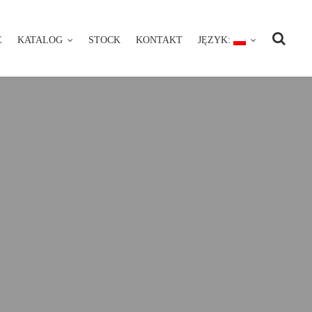
E
KATALOG
STOCK
KONTAKT
JĘZYK:
NIE
KATALOG
STOCK
KONTAKT
JĘZYK: