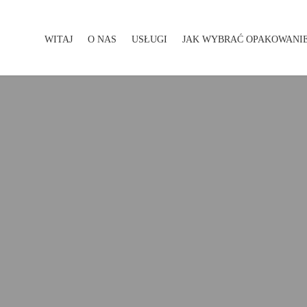
WITAJ
O NAS
USŁUGI
JAK WYBRAĆ OPAKOWANI
WITAJ
O NAS
USŁUGI
JAK WYBRAĆ OPAKOWA