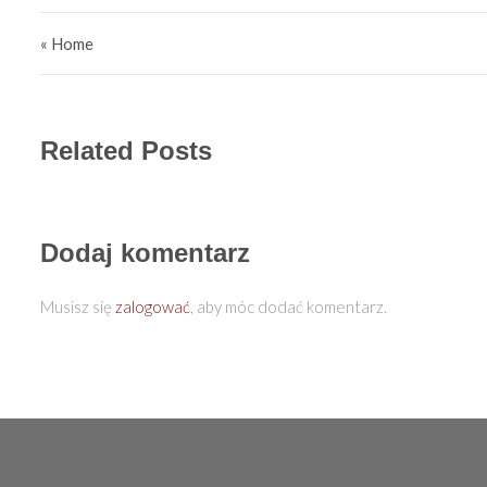
Nawigacja wpisu
« Home
Related Posts
Dodaj komentarz
Musisz się
zalogować
, aby móc dodać komentarz.