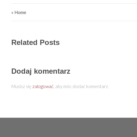
Nawigacja wpisu
« Home
Related Posts
Dodaj komentarz
Musisz się
zalogować
, aby móc dodać komentarz.