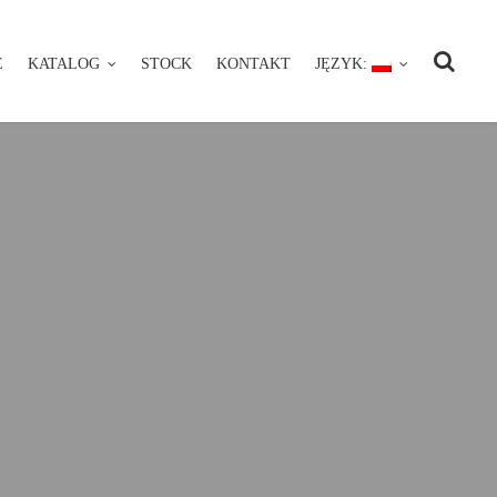
E
KATALOG
STOCK
KONTAKT
JĘZYK:
NIE
KATALOG
STOCK
KONTAKT
JĘZYK: