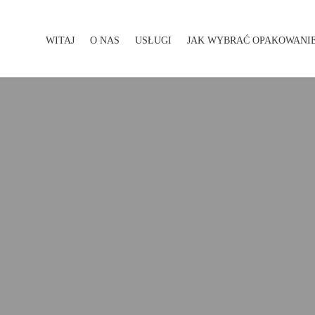
WITAJ
O NAS
USŁUGI
JAK WYBRAĆ OPAKOWANI
WITAJ
O NAS
USŁUGI
JAK WYBRAĆ OPAKOWA