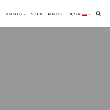
E
KATALOG
STOCK
KONTAKT
JĘZYK:
NIE
KATALOG
STOCK
KONTAKT
JĘZYK: