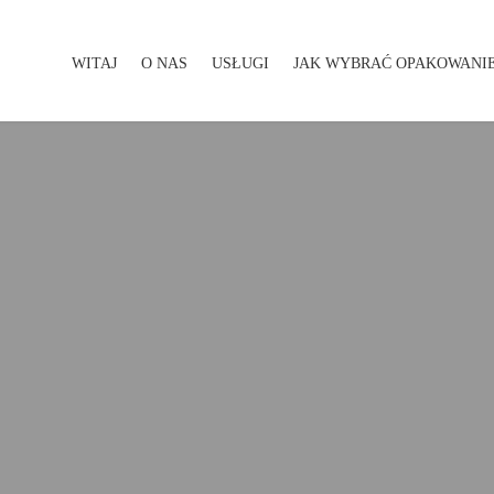
WITAJ
O NAS
USŁUGI
JAK WYBRAĆ OPAKOWANI
WITAJ
O NAS
USŁUGI
JAK WYBRAĆ OPAKOWA