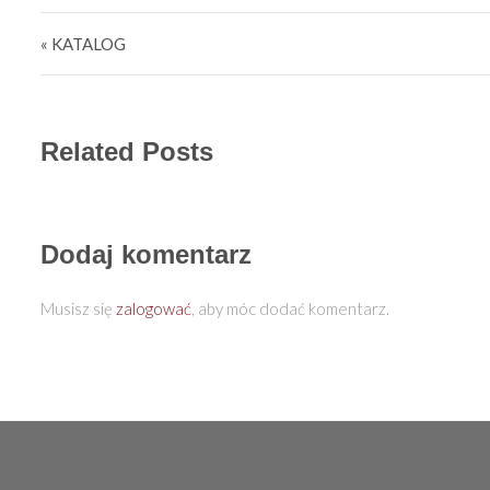
Nawigacja wpisu
« KATALOG
Related Posts
Dodaj komentarz
Musisz się
zalogować
, aby móc dodać komentarz.