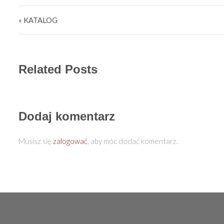
Nawigacja wpisu
« KATALOG
Related Posts
Dodaj komentarz
Musisz się
zalogować
, aby móc dodać komentarz.