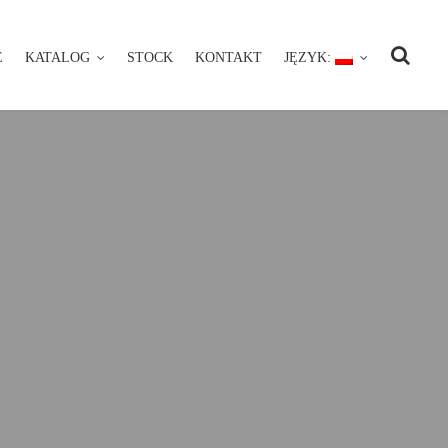
E
KATALOG
STOCK
KONTAKT
JĘZYK:
NIE
KATALOG
STOCK
KONTAKT
JĘZYK: