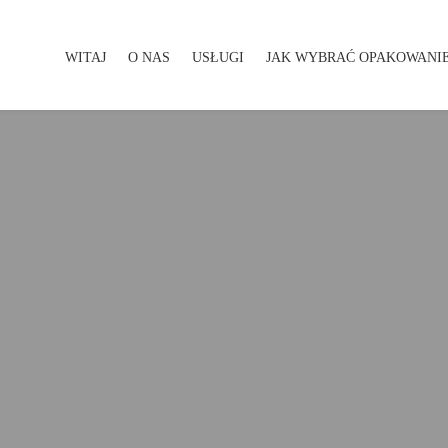
WITAJ
O NAS
USŁUGI
JAK WYBRAĆ OPAKOWANI
WITAJ
O NAS
USŁUGI
JAK WYBRAĆ OPAKOWA