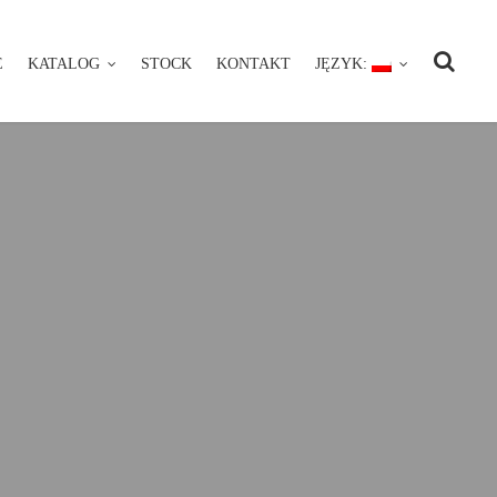
E
KATALOG
STOCK
KONTAKT
JĘZYK:
NIE
KATALOG
STOCK
KONTAKT
JĘZYK: