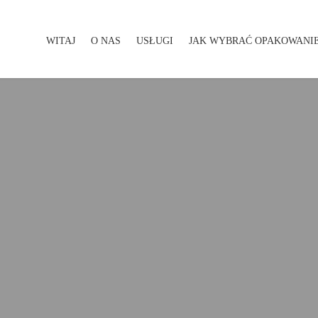
WITAJ
O NAS
USŁUGI
JAK WYBRAĆ OPAKOWANI
WITAJ
O NAS
USŁUGI
JAK WYBRAĆ OPAKOWA