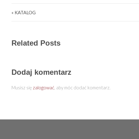
Nawigacja wpisu
« KATALOG
Related Posts
Dodaj komentarz
Musisz się
zalogować
, aby móc dodać komentarz.