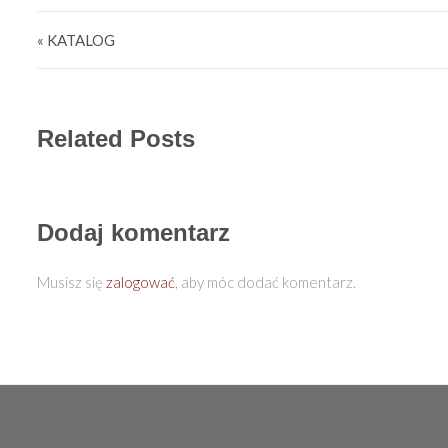
Nawigacja wpisu
« KATALOG
Related Posts
Dodaj komentarz
Musisz się
zalogować
, aby móc dodać komentarz.