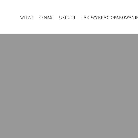
WITAJ
O NAS
USŁUGI
JAK WYBRAĆ OPAKOWANI
WITAJ
O NAS
USŁUGI
JAK WYBRAĆ OPAKOWA