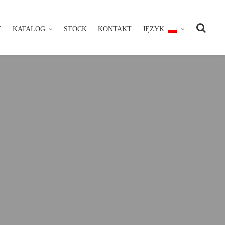
E
KATALOG
STOCK
KONTAKT
JĘZYK:
NIE
KATALOG
STOCK
KONTAKT
JĘZYK: