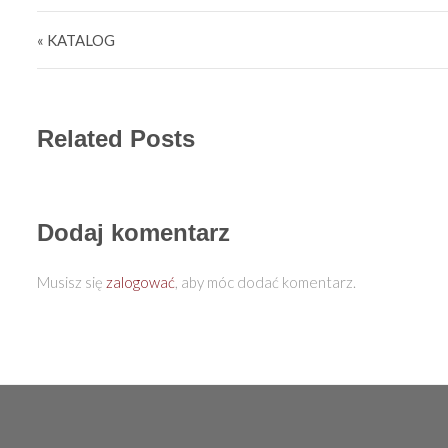
Nawigacja wpisu
« KATALOG
Related Posts
Dodaj komentarz
Musisz się
zalogować
, aby móc dodać komentarz.