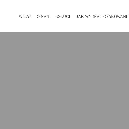
WITAJ
O NAS
USŁUGI
JAK WYBRAĆ OPAKOWANI
WITAJ
O NAS
USŁUGI
JAK WYBRAĆ OPAKOWA