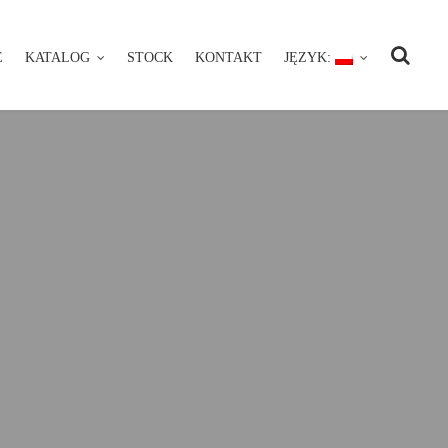
E
KATALOG
STOCK
KONTAKT
JĘZYK:
NIE
KATALOG
STOCK
KONTAKT
JĘZYK: