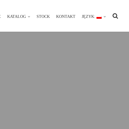
E
KATALOG
STOCK
KONTAKT
JĘZYK:
NIE
KATALOG
STOCK
KONTAKT
JĘZYK: