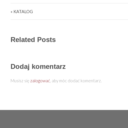
Nawigacja wpisu
« KATALOG
Related Posts
Dodaj komentarz
Musisz się
zalogować
, aby móc dodać komentarz.