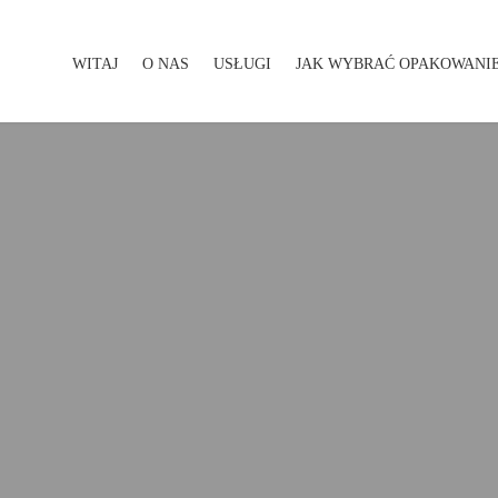
WITAJ
O NAS
USŁUGI
JAK WYBRAĆ OPAKOWANI
WITAJ
O NAS
USŁUGI
JAK WYBRAĆ OPAKOWA