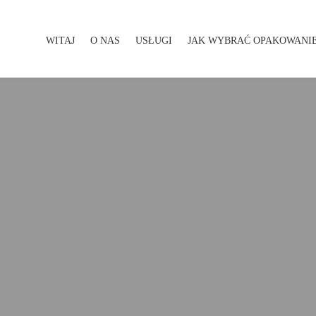
WITAJ
O NAS
USŁUGI
JAK WYBRAĆ OPAKOWANI
WITAJ
O NAS
USŁUGI
JAK WYBRAĆ OPAKOWA