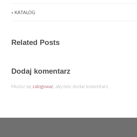
Nawigacja wpisu
« KATALOG
Related Posts
Dodaj komentarz
Musisz się
zalogować
, aby móc dodać komentarz.