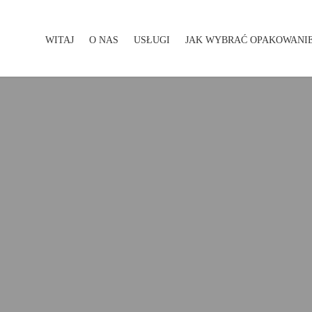
WITAJ
O NAS
USŁUGI
JAK WYBRAĆ OPAKOWANI
WITAJ
O NAS
USŁUGI
JAK WYBRAĆ OPAKOWA