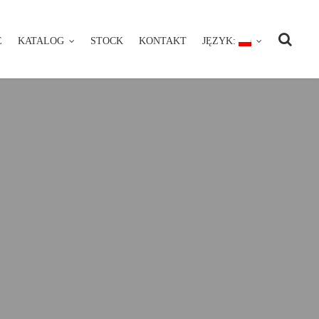
E
KATALOG
STOCK
KONTAKT
JĘZYK:
NIE
KATALOG
STOCK
KONTAKT
JĘZYK: