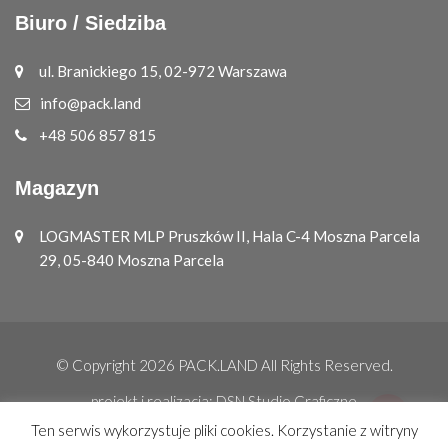
Biuro / Siedziba
ul. Branickiego 15, 02-972 Warszawa
info@pack.land
+48 506 857 815
Magazyn
LOGMASTER MLP Pruszków II, Hala C-4 Moszna Parcela
29, 05-840 Moszna Parcela
© Copyright 2026
PACK.LAND
All Rights Reserved.
projekt i realizacja:
DSN Studio Graficzne
Ten serwis wykorzystuje pliki cookies. Korzystanie z witryny