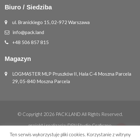
Biuro / Siedziba
ul. Branickiego 15, 02-972 Warszawa
info@pack.land
+48 506 857 815
Magazyn
LOGMASTER MLP Pruszków II, Hala C-4 Moszna Parcela
29, 05-840 Moszna Parcela
© Copyright 2026
PACK.LAND
All Rights Reserved.
projekt i realizacja:
DSN Studio Graficzne
Ten serwis wykorzystuje pliki cookies. Korzystanie z witryny