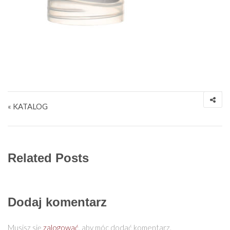
Nawigacja wpisu
« KATALOG
Related Posts
Dodaj komentarz
Musisz się
zalogować
, aby móc dodać komentarz.