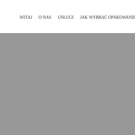
WITAJ
O NAS
USŁUGI
JAK WYBRAĆ OPAKOWANI
WITAJ
O NAS
USŁUGI
JAK WYBRAĆ OPAKOWA