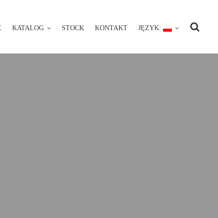
E
KATALOG
STOCK
KONTAKT
JĘZYK:
NIE
KATALOG
STOCK
KONTAKT
JĘZYK: