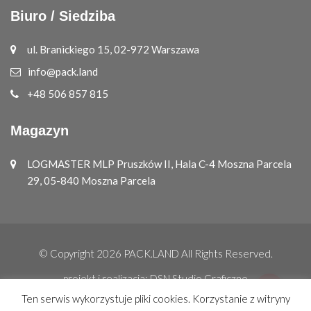
Biuro / Siedziba
ul. Branickiego 15, 02-972 Warszawa
info@pack.land
+48 506 857 815
Magazyn
LOGMASTER MLP Pruszków II, Hala C-4 Moszna Parcela
29, 05-840 Moszna Parcela
© Copyright 2026
PACK.LAND
All Rights Reserved.
projekt i realizacja:
DSN Studio Graficzne
Ten serwis wykorzystuje pliki cookies. Korzystanie z witryny