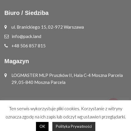
Biuro / Siedziba
ul. Branickiego 15, 02-972 Warszawa
info@pack.land
+48 506 857 815
Magazyn
LOGMASTER MLP Pruszków II, Hala C-4 Moszna Parcela
29, 05-840 Moszna Parcela
Ten serwis wykorzystuje pliki cookies. Korzystanie z witryny
© Copyright 2026
PACK.LAND
All Rights Reserved.
oznacza zgodę na ich zapis lub odczyt wg ustawień przeglądarki.
projekt i realizacja:
DSN Studio Graficzne
OK
Polityka Prywatności