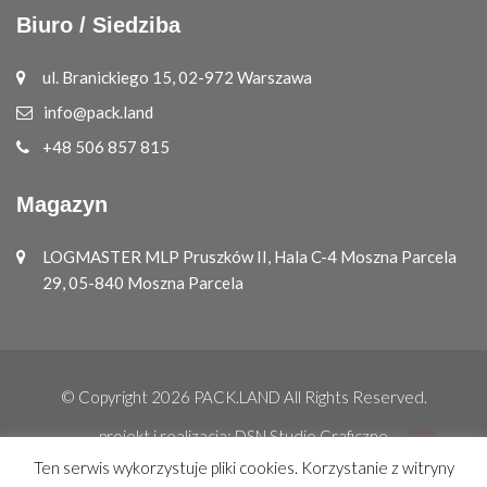
Biuro / Siedziba
ul. Branickiego 15, 02-972 Warszawa
info@pack.land
+48 506 857 815
Magazyn
LOGMASTER MLP Pruszków II, Hala C-4 Moszna Parcela
29, 05-840 Moszna Parcela
© Copyright 2026
PACK.LAND
All Rights Reserved.
projekt i realizacja:
DSN Studio Graficzne
Ten serwis wykorzystuje pliki cookies. Korzystanie z witryny