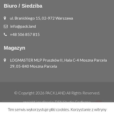
Biuro / Siedziba
ul. Branickiego 15, 02-972 Warszawa
info@pack.land
+48 506 857 815
Magazyn
LOGMASTER MLP Pruszków II, Hala C-4 Moszna Parcela
29, 05-840 Moszna Parcela
© Copyright 2026
PACK.LAND
All Rights Reserved.
projekt i realizacja:
DSN Studio Graficzne
Ten serwis wykorzystuje pliki cookies. Korzystanie z witryny