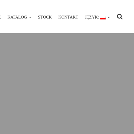
E
KATALOG
STOCK
KONTAKT
JĘZYK:
NIE
KATALOG
STOCK
KONTAKT
JĘZYK: