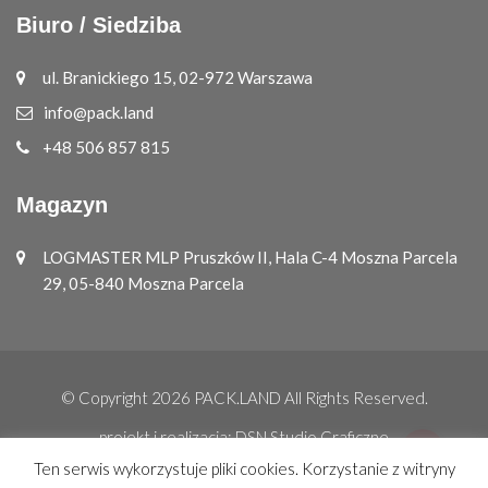
Biuro / Siedziba
ul. Branickiego 15, 02-972 Warszawa
info@pack.land
+48 506 857 815
Magazyn
LOGMASTER MLP Pruszków II, Hala C-4 Moszna Parcela
29, 05-840 Moszna Parcela
© Copyright 2026
PACK.LAND
All Rights Reserved.
projekt i realizacja:
DSN Studio Graficzne
Ten serwis wykorzystuje pliki cookies. Korzystanie z witryny