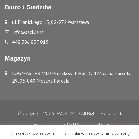
Biuro / Siedziba
ul. Branickiego 15, 02-972 Warszawa
info@pack.land
+48 506 857 815
Magazyn
LOGMASTER MLP Pruszków II, Hala C-4 Moszna Parcela
29, 05-840 Moszna Parcela
© Copyright 2026
PACK.LAND
All Rights Reserved.
projekt i realizacja:
DSN Studio Graficzne
Ten serwis wykorzystuje pliki cookies. Korzystanie z witryny