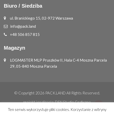
Biuro / Siedziba
ul. Branickiego 15, 02-972 Warszawa
info@pack.land
+48 506 857 815
Magazyn
LOGMASTER MLP Pruszków II, Hala C-4 Moszna Parcela
29, 05-840 Moszna Parcela
© Copyright 2026
PACK.LAND
All Rights Reserved.
projekt i realizacja:
DSN Studio Graficzne
Ten serwis wykorzystuje pliki cookies. Korzystanie z witryny