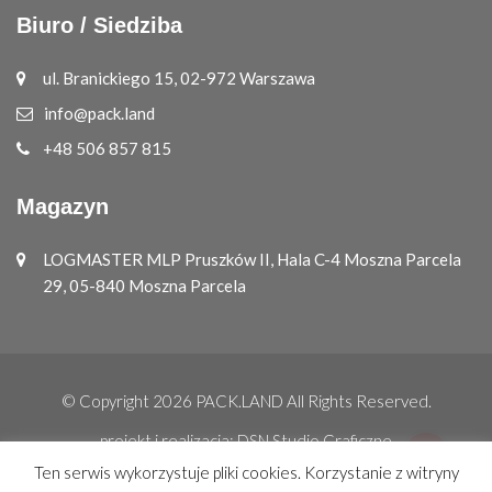
Biuro / Siedziba
ul. Branickiego 15, 02-972 Warszawa
info@pack.land
+48 506 857 815
Magazyn
LOGMASTER MLP Pruszków II, Hala C-4 Moszna Parcela
29, 05-840 Moszna Parcela
© Copyright 2026
PACK.LAND
All Rights Reserved.
projekt i realizacja:
DSN Studio Graficzne
Ten serwis wykorzystuje pliki cookies. Korzystanie z witryny