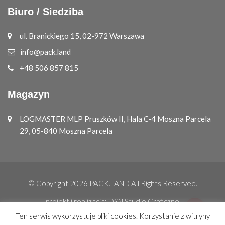
Biuro / Siedziba
ul. Branickiego 15, 02-972 Warszawa
info@pack.land
+48 506 857 815
Magazyn
LOGMASTER MLP Pruszków II, Hala C-4 Moszna Parcela
29, 05-840 Moszna Parcela
© Copyright 2026
PACK.LAND
All Rights Reserved.
projekt i realizacja:
DSN Studio Graficzne
Ten serwis wykorzystuje pliki cookies. Korzystanie z witryny