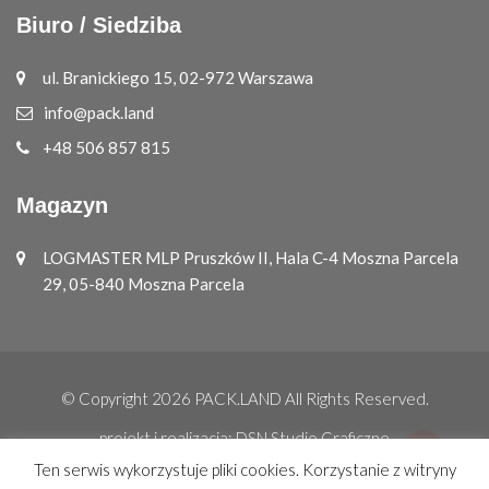
Biuro / Siedziba
ul. Branickiego 15, 02-972 Warszawa
info@pack.land
+48 506 857 815
Magazyn
LOGMASTER MLP Pruszków II, Hala C-4 Moszna Parcela
29, 05-840 Moszna Parcela
© Copyright 2026
PACK.LAND
All Rights Reserved.
projekt i realizacja:
DSN Studio Graficzne
Ten serwis wykorzystuje pliki cookies. Korzystanie z witryny