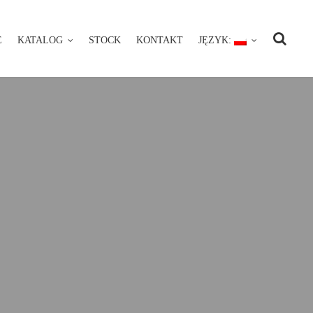
E
KATALOG
STOCK
KONTAKT
JĘZYK:
NIE
KATALOG
STOCK
KONTAKT
JĘZYK: