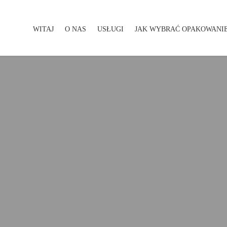
WITAJ
O NAS
USŁUGI
JAK WYBRAĆ OPAKOWANI
WITAJ
O NAS
USŁUGI
JAK WYBRAĆ OPAKOWA