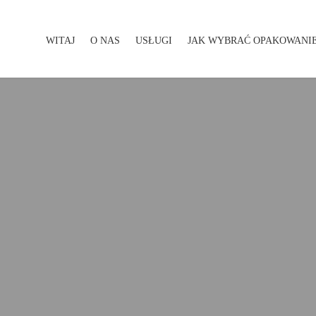
WITAJ
O NAS
USŁUGI
JAK WYBRAĆ OPAKOWANI
WITAJ
O NAS
USŁUGI
JAK WYBRAĆ OPAKOWA