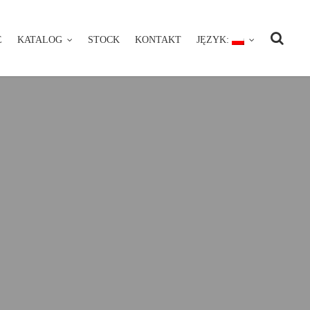
E
KATALOG
STOCK
KONTAKT
JĘZYK:
NIE
KATALOG
STOCK
KONTAKT
JĘZYK: