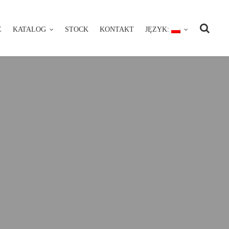
E
KATALOG
STOCK
KONTAKT
JĘZYK:
NIE
KATALOG
STOCK
KONTAKT
JĘZYK: