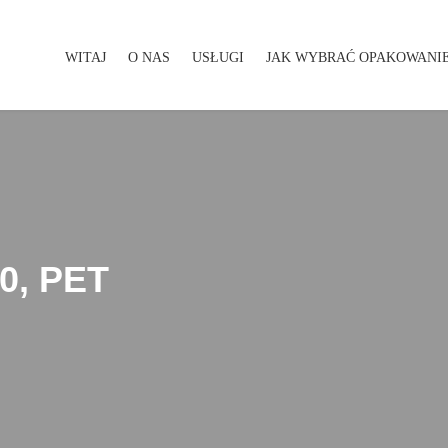
WITAJ
O NAS
USŁUGI
JAK WYBRAĆ OPAKOWANI
WITAJ
O NAS
USŁUGI
JAK WYBRAĆ OPAKOWA
00, PET