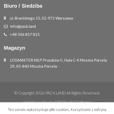
Biuro / Siedziba
ul. Branickiego 15, 02-972 Warszawa
info@pack.land
+48 506 857 815
Magazyn
LOGMASTER MLP Pruszków II, Hala C-4 Moszna Parcela
29, 05-840 Moszna Parcela
© Copyright 2026
PACK.LAND
All Rights Reserved.
projekt i realizacja:
DSN Studio Graficzne
Ten serwis wykorzystuje pliki cookies. Korzystanie z witryny