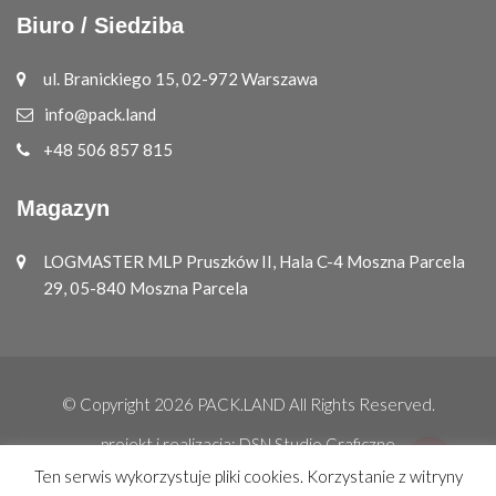
Biuro / Siedziba
ul. Branickiego 15, 02-972 Warszawa
info@pack.land
+48 506 857 815
Magazyn
LOGMASTER MLP Pruszków II, Hala C-4 Moszna Parcela
29, 05-840 Moszna Parcela
© Copyright 2026
PACK.LAND
All Rights Reserved.
projekt i realizacja:
DSN Studio Graficzne
Ten serwis wykorzystuje pliki cookies. Korzystanie z witryny