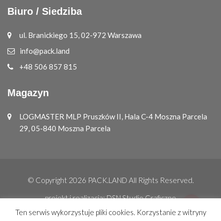
Biuro / Siedziba
ul. Branickiego 15, 02-972 Warszawa
info@pack.land
+48 506 857 815
Magazyn
LOGMASTER MLP Pruszków II, Hala C-4 Moszna Parcela
29, 05-840 Moszna Parcela
© Copyright 2026
PACK.LAND
All Rights Reserved.
projekt i realizacja:
DSN Studio Graficzne
Ten serwis wykorzystuje pliki cookies. Korzystanie z witryny