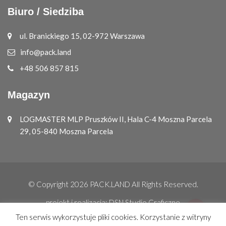
Biuro / Siedziba
ul. Branickiego 15, 02-972 Warszawa
info@pack.land
+48 506 857 815
Magazyn
LOGMASTER MLP Pruszków II, Hala C-4 Moszna Parcela
29, 05-840 Moszna Parcela
© Copyright 2026
PACK.LAND
All Rights Reserved.
projekt i realizacja:
DSN Studio Graficzne
Ten serwis wykorzystuje pliki cookies. Korzystanie z witryny