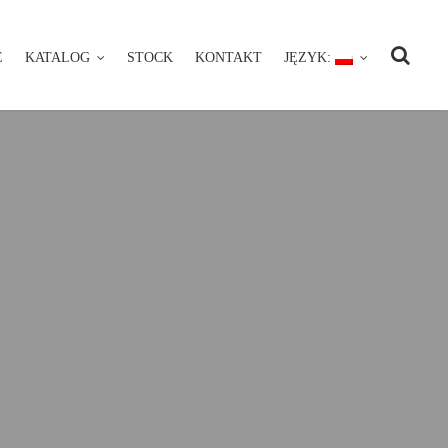
E
KATALOG
STOCK
KONTAKT
JĘZYK:
NIE
KATALOG
STOCK
KONTAKT
JĘZYK: