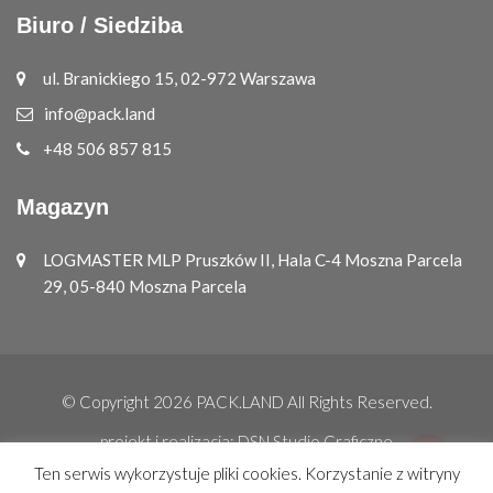
Biuro / Siedziba
ul. Branickiego 15, 02-972 Warszawa
info@pack.land
+48 506 857 815
Magazyn
LOGMASTER MLP Pruszków II, Hala C-4 Moszna Parcela
29, 05-840 Moszna Parcela
© Copyright 2026
PACK.LAND
All Rights Reserved.
projekt i realizacja:
DSN Studio Graficzne
Ten serwis wykorzystuje pliki cookies. Korzystanie z witryny