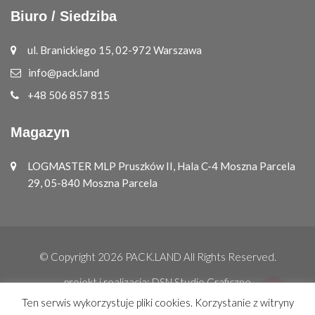
Biuro / Siedziba
ul. Branickiego 15, 02-972 Warszawa
info@pack.land
+48 506 857 815
Magazyn
LOGMASTER MLP Pruszków II, Hala C-4 Moszna Parcela
29, 05-840 Moszna Parcela
© Copyright 2026
PACK.LAND
All Rights Reserved.
projekt i realizacja:
DSN Studio Graficzne
Ten serwis wykorzystuje pliki cookies. Korzystanie z witryny