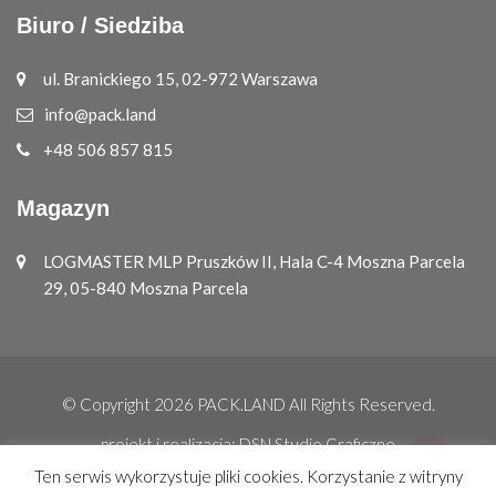
Biuro / Siedziba
ul. Branickiego 15, 02-972 Warszawa
info@pack.land
+48 506 857 815
Magazyn
LOGMASTER MLP Pruszków II, Hala C-4 Moszna Parcela
29, 05-840 Moszna Parcela
© Copyright 2026
PACK.LAND
All Rights Reserved.
projekt i realizacja:
DSN Studio Graficzne
Ten serwis wykorzystuje pliki cookies. Korzystanie z witryny