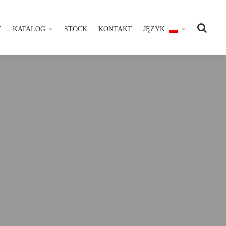
E
KATALOG
STOCK
KONTAKT
JĘZYK:
NIE
KATALOG
STOCK
KONTAKT
JĘZYK: