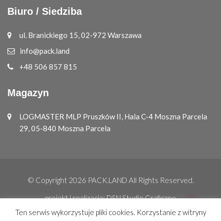
Biuro / Siedziba
ul. Branickiego 15, 02-972 Warszawa
info@pack.land
+48 506 857 815
Magazyn
LOGMASTER MLP Pruszków II, Hala C-4 Moszna Parcela
29, 05-840 Moszna Parcela
© Copyright 2026
PACK.LAND
All Rights Reserved.
projekt i realizacja:
DSN Studio Graficzne
Ten serwis wykorzystuje pliki cookies. Korzystanie z witryny