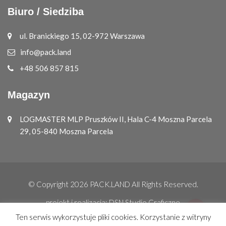
Biuro / Siedziba
ul. Branickiego 15, 02-972 Warszawa
info@pack.land
+48 506 857 815
Magazyn
LOGMASTER MLP Pruszków II, Hala C-4 Moszna Parcela
29, 05-840 Moszna Parcela
© Copyright 2026
PACK.LAND
All Rights Reserved.
projekt i realizacja:
DSN Studio Graficzne
Ten serwis wykorzystuje pliki cookies. Korzystanie z witryny