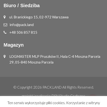
Biuro / Siedziba
ul. Branickiego 15, 02-972 Warszawa
info@pack.land
+48 506 857 815
Magazyn
LOGMASTER MLP Pruszków II, Hala C-4 Moszna Parcela
29, 05-840 Moszna Parcela
© Copyright 2026
PACK.LAND
All Rights Reserved.
projekt i realizacja:
DSN Studio Graficzne
Ten serwis wykorzystuje pliki cookies. Korzystanie z witryny