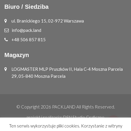
Biuro / Siedziba
ul. Branickiego 15, 02-972 Warszawa
info@pack.land
+48 506 857 815
Magazyn
LOGMASTER MLP Pruszków II, Hala C-4 Moszna Parcela
29, 05-840 Moszna Parcela
© Copyright 2026
PACK.LAND
All Rights Reserved.
projekt i realizacja:
DSN Studio Graficzne
Ten serwis wykorzystuje pliki cookies. Korzystanie z witryny