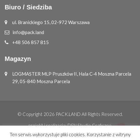
Biuro / Siedziba
ul. Branickiego 15, 02-972 Warszawa
info@pack.land
+48 506 857 815
Magazyn
LOGMASTER MLP Pruszków II, Hala C-4 Moszna Parcela
29, 05-840 Moszna Parcela
© Copyright 2026
PACK.LAND
All Rights Reserved.
projekt i realizacja:
DSN Studio Graficzne
Ten serwis wykorzystuje pliki cookies. Korzystanie z witryny