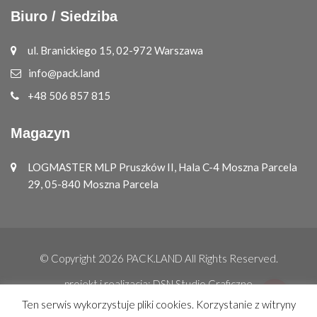
Biuro / Siedziba
ul. Branickiego 15, 02-972 Warszawa
info@pack.land
+48 506 857 815
Magazyn
LOGMASTER MLP Pruszków II, Hala C-4 Moszna Parcela
29, 05-840 Moszna Parcela
© Copyright 2026
PACK.LAND
All Rights Reserved.
projekt i realizacja:
DSN Studio Graficzne
Ten serwis wykorzystuje pliki cookies. Korzystanie z witryny