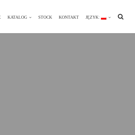
E
KATALOG
STOCK
KONTAKT
JĘZYK:
NIE
KATALOG
STOCK
KONTAKT
JĘZYK: