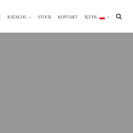
E
KATALOG
STOCK
KONTAKT
JĘZYK:
NIE
KATALOG
STOCK
KONTAKT
JĘZYK: