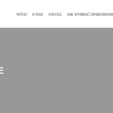
WITAJ
O NAS
USŁUGI
JAK WYBRAĆ OPAKOWANI
WITAJ
O NAS
USŁUGI
JAK WYBRAĆ OPAKOWA
E