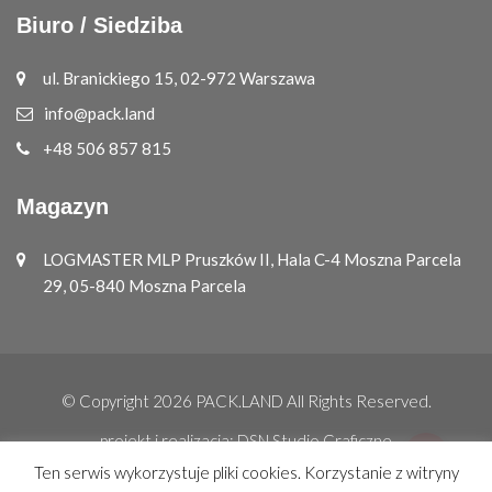
Biuro / Siedziba
ul. Branickiego 15, 02-972 Warszawa
info@pack.land
+48 506 857 815
Magazyn
LOGMASTER MLP Pruszków II, Hala C-4 Moszna Parcela
29, 05-840 Moszna Parcela
© Copyright 2026
PACK.LAND
All Rights Reserved.
projekt i realizacja:
DSN Studio Graficzne
Ten serwis wykorzystuje pliki cookies. Korzystanie z witryny