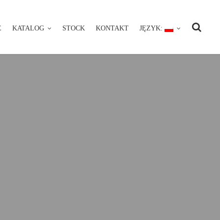
E
KATALOG
STOCK
KONTAKT
JĘZYK:
NIE
KATALOG
STOCK
KONTAKT
JĘZYK: