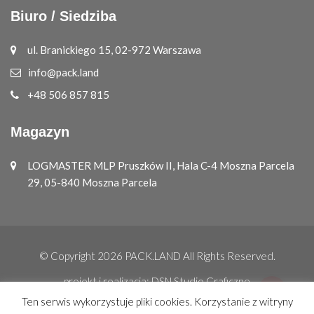
Biuro / Siedziba
ul. Branickiego 15, 02-972 Warszawa
info@pack.land
+48 506 857 815
Magazyn
LOGMASTER MLP Pruszków II, Hala C-4 Moszna Parcela
29, 05-840 Moszna Parcela
© Copyright 2026
PACK.LAND
All Rights Reserved.
projekt i realizacja:
DSN Studio Graficzne
Ten serwis wykorzystuje pliki cookies. Korzystanie z witryny